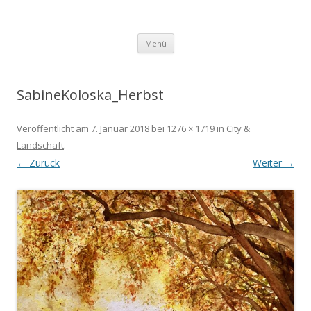
Aquarell
Sabine Koloska
Zum Inhalt springen
Menü
SabineKoloska_Herbst
Veröffentlicht am
7. Januar 2018
bei
1276 × 1719
in
City &
Landschaft
.
← Zurück
Weiter →