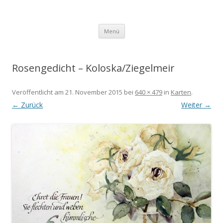
Aquarell
Sabine Koloska
Zum Inhalt springen
Menü
Rosengedicht – Koloska/Ziegelmeir
Veröffentlicht am
21. November 2015
bei
640 × 479
in
Karten
.
← Zurück
Weiter →