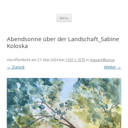
Aquarell
Sabine Koloska
Zum Inhalt springen
Menü
Abendsonne über der Landschaft_Sabine
Koloska
Veröffentlicht am
21. Mai 2024
bei
1107 × 1575
in
Aquarellkurse
.
← Zurück
Weiter →