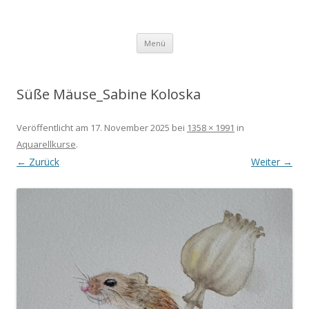
Aquarell
Sabine Koloska
Zum Inhalt springen
Menü
Süße Mäuse_Sabine Koloska
Veröffentlicht am
17. November 2025
bei
1358 × 1991
in
Aquarellkurse
.
← Zurück
Weiter →